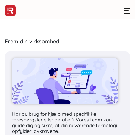
Frem din virksomhed
DEVELOPMENT
> PLATFORME
Vi er UX/UI-
specialister, der
designer og bygger
smukke
Har du brug for hjælp med specifikke
brugergrænseflader
forespørgsler eller detaljer? Vores team kan
guide dig og sikre, at din nuværende teknologi
og oplevelser
opfylder lovkravene.