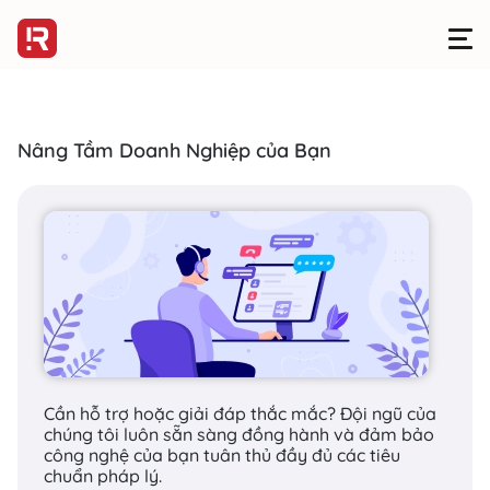
Nâng Tầm Doanh Nghiệp của Bạn
SEM - TIẾP THỊ TRÊN CÔNG CỤ TÌM KIẾM
>
QUẢNG CÁO LINKEDIN
Đối với B2B và các
chuyên gia, LinkedIn
là một trong những
công cụ quảng cáo
Cần hỗ trợ hoặc giải đáp thắc mắc? Đội ngũ của
chúng tôi luôn sẵn sàng đồng hành và đảm bảo
hiểu quả nhất trên
công nghệ của bạn tuân thủ đầy đủ các tiêu
chuẩn pháp lý.