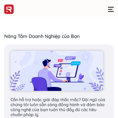
Nâng Tầm Doanh Nghiệp của Bạn
SEM - TIẾP THỊ TRÊN CÔNG CỤ TÌM KIẾM
>
QUẢNG CÁO FACEBOOK & INSTAGRAM
Tối ưu hóa chi phí
quảng cáo trên
Facebook &
Instagram
Cần hỗ trợ hoặc giải đáp thắc mắc? Đội ngũ của
chúng tôi luôn sẵn sàng đồng hành và đảm bảo
công nghệ của bạn tuân thủ đầy đủ các tiêu
chuẩn pháp lý.