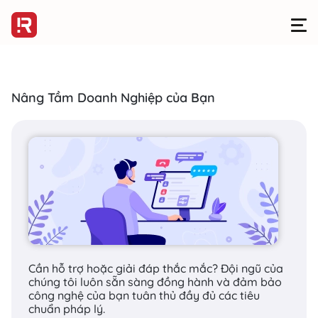
Nâng Tầm Doanh Nghiệp của Bạn
CHIẾN LƯỢC KINH DOANH
> CHUYỂN ĐỔI SỐ
Chuyển đổi số là
hành trình hiện thực
hóa lợi ích, nhu cầu
của khách hàng
Cần hỗ trợ hoặc giải đáp thắc mắc? Đội ngũ của
chúng tôi luôn sẵn sàng đồng hành và đảm bảo
công nghệ của bạn tuân thủ đầy đủ các tiêu
Sử dụng công nghệ kỹ thuật số để
chuẩn pháp lý.